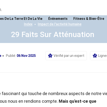
n.
es De La Terre Et De La Vie
Événements
Fitness & Bien-Être
Index
Impact de l'activité humaine
29 Faits Sur Atténuation
e
Publié:
06 Nov 2025
Vérifié par un expert
Ligne
fascinant qui touche de nombreux aspects de notre vi
nous nous en rendions compte.
Mais qu'est-ce que