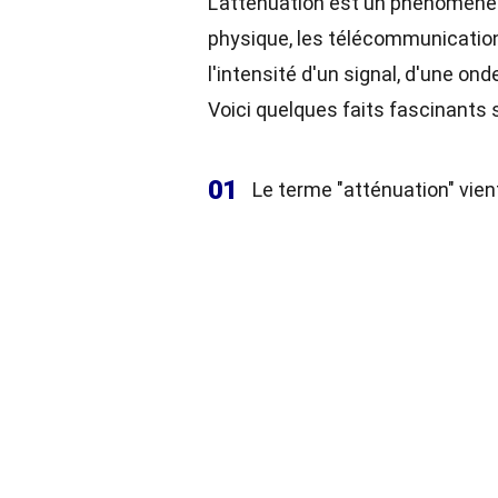
L'atténuation est un phénomèn
physique, les télécommunication
l'intensité d'un signal, d'une on
Voici quelques faits fascinants 
01
Le terme "atténuation" vient 