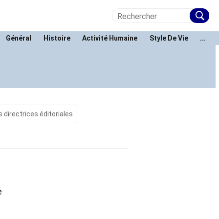
Général
Histoire
Activité Humaine
Style De Vie
...
s directrices éditoriales
e