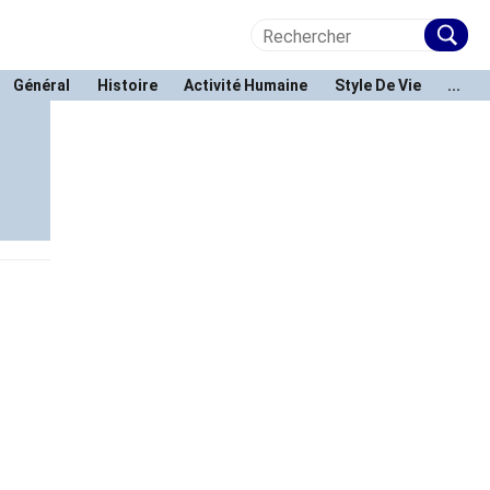
Général
Histoire
Activité Humaine
Style De Vie
...