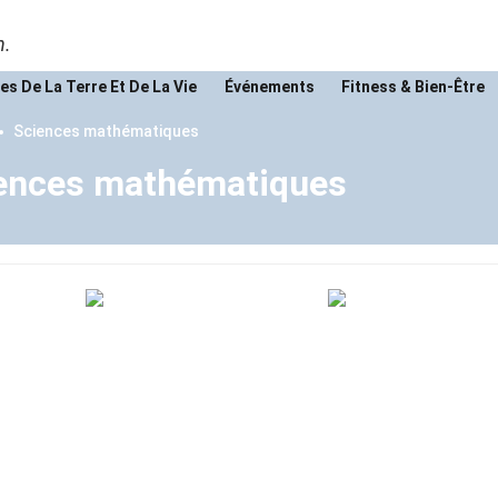
n.
es De La Terre Et De La Vie
Événements
Fitness & Bien-Être
Sciences mathématiques
iences mathématiques