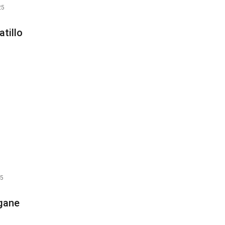
25
atillo
25
ngane