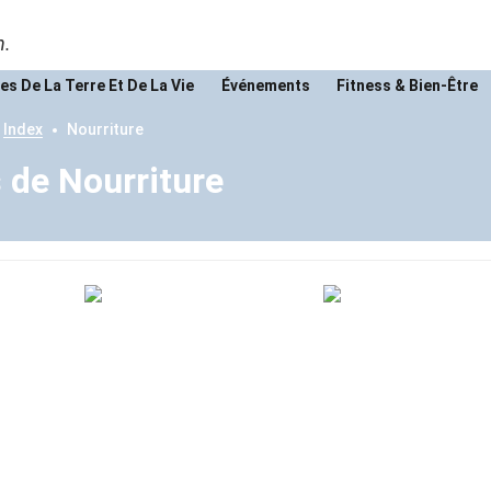
n.
es De La Terre Et De La Vie
Événements
Fitness & Bien-Être
Index
Nourriture
s de Nourriture