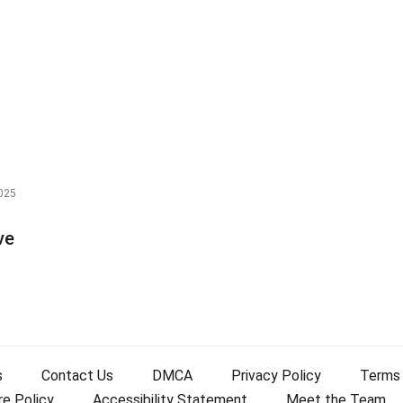
025
ve
s
Contact Us
DMCA
Privacy Policy
Terms
re Policy
Accessibility Statement
Meet the Team