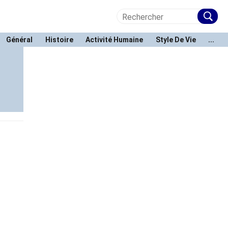
Général
Histoire
Activité Humaine
Style De Vie
...