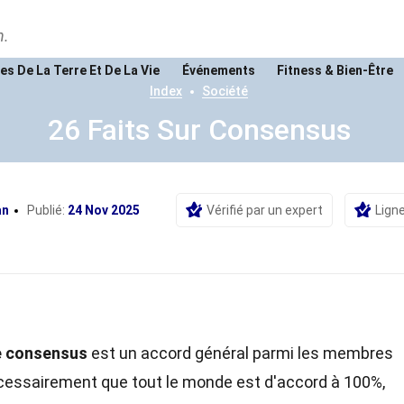
n.
es De La Terre Et De La Vie
Événements
Fitness & Bien-Être
Index
Société
26 Faits Sur Consensus
an
Publié:
24 Nov 2025
Vérifié par un expert
Ligne
e consensus
est un accord général parmi les membres
écessairement que tout le monde est d'accord à 100%,